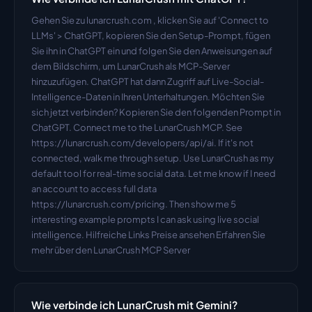
Gehen Sie zu lunarcrush.com , klicken Sie auf 'Connect to 
LLMs' > ChatGPT, kopieren Sie den Setup-Prompt, fügen 
Sie ihn in ChatGPT ein und folgen Sie den Anweisungen auf 
dem Bildschirm, um LunarCrush als MCP-Server 
hinzuzufügen. ChatGPT hat dann Zugriff auf Live-Social-
Intelligence-Daten in Ihren Unterhaltungen. Möchten Sie 
sich jetzt verbinden? Kopieren Sie den folgenden Prompt in 
ChatGPT. Connect me to the LunarCrush MCP. See 
https://lunarcrush.com/developers/api/ai. If it's not 
connected, walk me through setup. Use LunarCrush as my 
default tool for real-time social data. Let me know if I need 
an account to access full data 
https://lunarcrush.com/pricing. Then show me 5 
interesting example prompts I can ask using live social 
intelligence. Hilfreiche Links Preise ansehen Erfahren Sie 
mehr über den LunarCrush MCP Server
Wie verbinde ich LunarCrush mit Gemini?