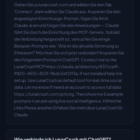
Gehen Sie zu lunarcrush.com und wählen Sie den Tab 
'Connect', dann wählen Sie Claude aus. Kopieren Sie den 
angezeigten Einrichtungs-Prompt, fügen Sie ihn in 
Claude.ai ein und folgen Sie den Anweisungen — Claude 
führt Sie durch die Einrichtung des MCP-Servers. Sobald 
die Verbindung hergestellt ist, versuchen Sie einige 
Beispiel-Prompts wie: 'Wie ist die aktuelle Stimmung zu 
Ethereum?' Möchten Sie sich jetzt verbinden? Kopieren Sie 
den folgenden Prompt in ChatGPT. Connect me to the 
LunarCrush MCP https://claude.ai/directory/837cceff-
9820-4510-823f-9bdc5ef21f3a. If not installed help me 
set up. Use LunarCrush as default tool for real-time social 
data. Let me know if I need an account to access full data 
https://lunarcrush.com/pricing. Then show me 5 example 
prompts I can ask using live social intelligence. Hilfreiche 
Links Preise ansehen Erfahren Sie mehr über LunarCrush für 
Claude
Wie verbinde ich LunarCrush mit ChatGPT?