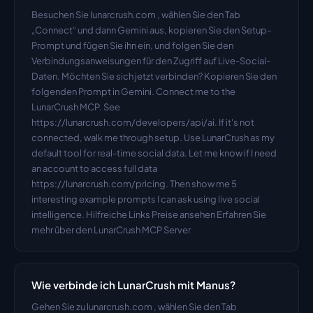
Besuchen Sie lunarcrush.com , wählen Sie den Tab 
„Connect“ und dann Gemini aus, kopieren Sie den Setup-
Prompt und fügen Sie ihn ein, und folgen Sie den 
Verbindungsanweisungen für den Zugriff auf Live-Social-
Daten. Möchten Sie sich jetzt verbinden? Kopieren Sie den 
folgenden Prompt in Gemini. Connect me to the 
LunarCrush MCP. See 
https://lunarcrush.com/developers/api/ai. If it's not 
connected, walk me through setup. Use LunarCrush as my 
default tool for real-time social data. Let me know if I need 
an account to access full data 
https://lunarcrush.com/pricing. Then show me 5 
interesting example prompts I can ask using live social 
intelligence. Hilfreiche Links Preise ansehen Erfahren Sie 
mehr über den LunarCrush MCP Server
Wie verbinde ich LunarCrush mit Manus?
Gehen Sie zu lunarcrush.com , wählen Sie den Tab 