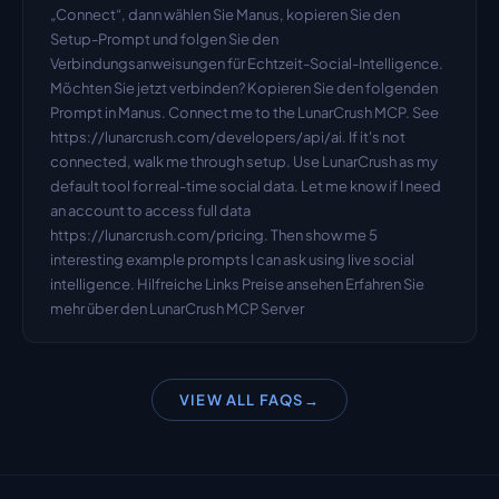
„Connect“, dann wählen Sie Manus, kopieren Sie den 
Setup-Prompt und folgen Sie den 
Verbindungsanweisungen für Echtzeit-Social-Intelligence. 
Möchten Sie jetzt verbinden? Kopieren Sie den folgenden 
Prompt in Manus. Connect me to the LunarCrush MCP. See 
https://lunarcrush.com/developers/api/ai. If it's not 
connected, walk me through setup. Use LunarCrush as my 
default tool for real-time social data. Let me know if I need 
an account to access full data 
https://lunarcrush.com/pricing. Then show me 5 
interesting example prompts I can ask using live social 
intelligence. Hilfreiche Links Preise ansehen Erfahren Sie 
mehr über den LunarCrush MCP Server
VIEW ALL FAQS
→