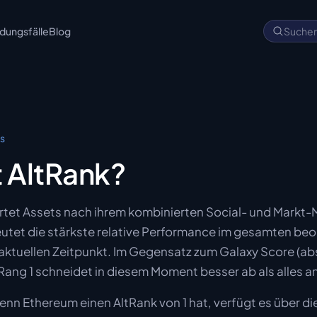
ungsfälle
Blog
Suche
cs
t AltRank?
tet Assets nach ihrem kombinierten Social- und Markt
utet die stärkste relative Performance im gesamten be
ktuellen Zeitpunkt. Im Gegensatz zum Galaxy Score (abs
: Rang 1 schneidet in diesem Moment besser ab als alles a
enn Ethereum einen AltRank von 1 hat, verfügt es über di