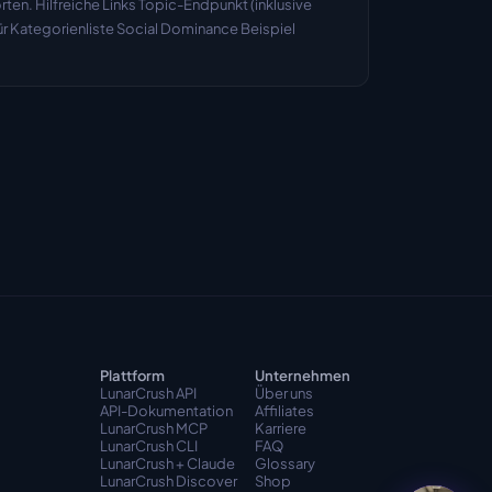
en. Hilfreiche Links Topic-Endpunkt (inklusive 
 Kategorienliste Social Dominance Beispiel 
Plattform
Unternehmen
LunarCrush API
Über uns
API-Dokumentation
Affiliates
LunarCrush MCP
Karriere
LunarCrush CLI
FAQ
LunarCrush + Claude
Glossary
LunarCrush Discover
Shop