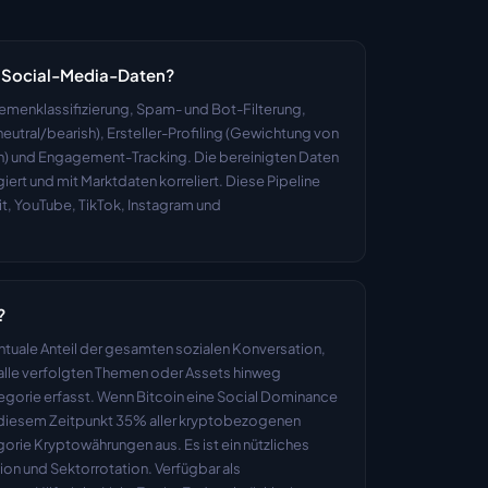
h Social-Media-Daten?
hemenklassifizierung, Spam- und Bot-Filterung, 
utral/bearish), Ersteller-Profiling (Gewichtung von 
rn) und Engagement-Tracking. Die bereinigten Daten 
ert und mit Marktdaten korreliert. Diese Pipeline 
dit, YouTube, TikTok, Instagram und 
?
tuale Anteil der gesamten sozialen Konversation, 
alle verfolgten Themen oder Assets hinweg 
egorie erfasst. Wenn Bitcoin eine Social Dominance 
 diesem Zeitpunkt 35% aller kryptobezogenen 
orie Kryptowährungen aus. Es ist ein nützliches 
tion und Sektorrotation. Verfügbar als 