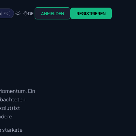
n
DE
ANMELDEN
REGISTRIEREN
⌘K
-Momentum. Ein
obachteten
olut) ist
ndere.
e stärkste