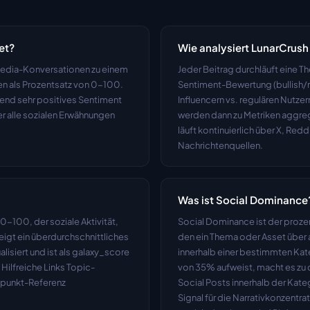
et?
Wie analysiert LunarCrus
edia-Konversationen zu einem 
Jeder Beitrag durchläuft eine T
als Prozentsatz von 0-100. 
Sentiment-Bewertung (bullish/ne
end sehr positives Sentiment 
Influencern vs. regulären Nutze
r alle sozialen Erwähnungen 
werden dann zu Metriken aggregi
läuft kontinuierlich über X, Red
Nachrichtenquellen.
Was ist Social Dominance
-100, der soziale Aktivität, 
Social Dominance ist der prozen
gt ein überdurchschnittliches 
den ein Thema oder Asset über 
isiert und ist als galaxy_score 
innerhalb einer bestimmten Kat
Hilfreiche Links Topic-
von 35% aufweist, macht es zu
dpunkt-Referenz
Social Posts innerhalb der Kateg
Signal für die Narrativkonzentra