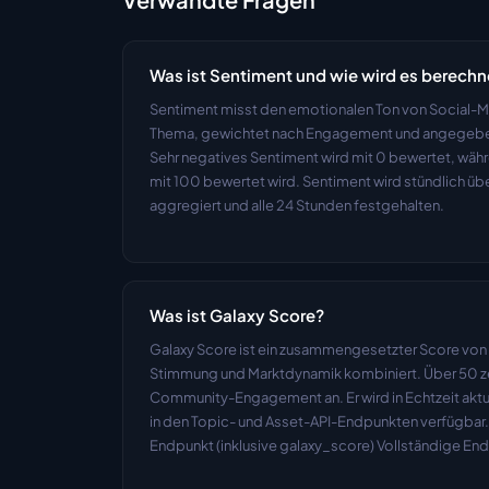
Was ist Sentiment und wie wird es berechn
Sentiment misst den emotionalen Ton von Social-M
Thema, gewichtet nach Engagement und angegeben 
Sehr negatives Sentiment wird mit 0 bewertet, währ
mit 100 bewertet wird. Sentiment wird stündlich übe
aggregiert und alle 24 Stunden festgehalten.
Was ist Galaxy Score?
Galaxy Score ist ein zusammengesetzter Score von 0
Stimmung und Marktdynamik kombiniert. Über 50 zei
Community-Engagement an. Er wird in Echtzeit aktual
in den Topic- und Asset-API-Endpunkten verfügbar. 
Endpunkt (inklusive galaxy_score) Vollständige En