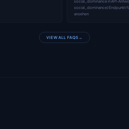
social_dominance in API-Antwort
social_dominance) Endpunkt für
ansehen
VIEW ALL FAQS
→