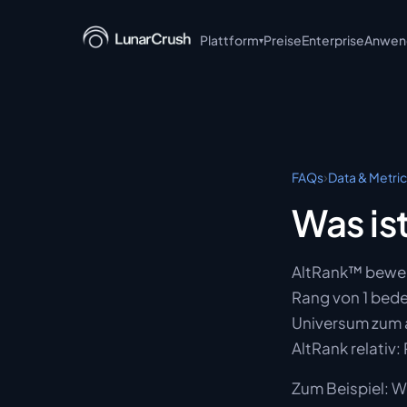
Plattform
Preise
Enterprise
Anwend
▾
LunarCrush API
LunarCrush MCP
LunarCrush CLI
›
FAQs
Data & Metri
LunarCrush + Claude
Was is
LunarCrush Discover
AltRank™ bewer
LunarCrush Collections
Rang von 1 bede
Universum zum a
AltRank relativ
Zum Beispiel: W