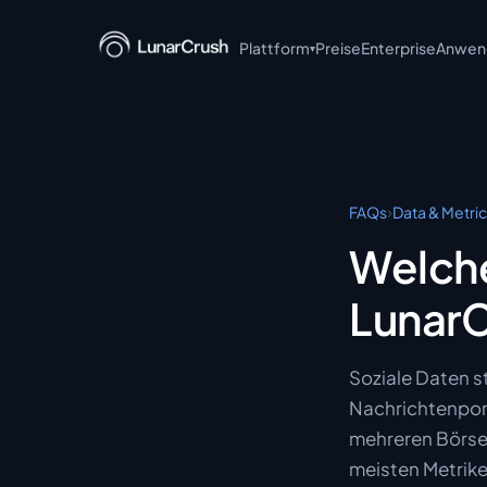
Plattform
Preise
Enterprise
Anwend
▾
LunarCrush API
LunarCrush MCP
LunarCrush CLI
›
FAQs
Data & Metri
LunarCrush + Claude
Welche
LunarCrush Discover
LunarC
LunarCrush Collections
Soziale Daten s
Nachrichtenport
mehreren Börsen
meisten Metriken