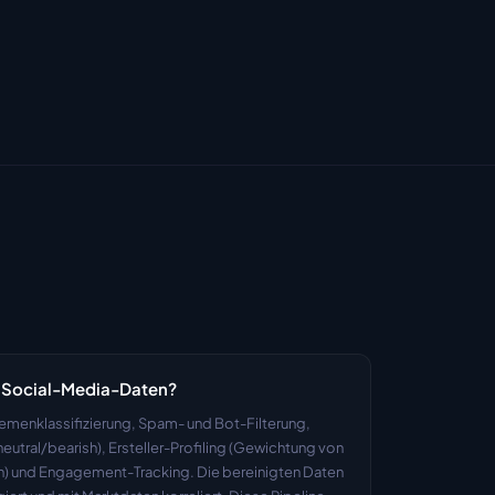
h Social-Media-Daten?
hemenklassifizierung, Spam- und Bot-Filterung, 
utral/bearish), Ersteller-Profiling (Gewichtung von 
rn) und Engagement-Tracking. Die bereinigten Daten 