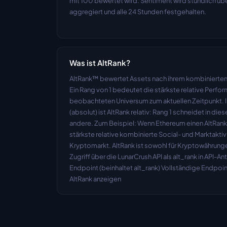
mit 100 bewertet wird. Sentiment wird stündlich übe
aggregiert und alle 24 Stunden festgehalten.
Was ist AltRank?
AltRank™ bewertet Assets nach ihrem kombinierte
Ein Rang von 1 bedeutet die stärkste relative Perf
beobachteten Universum zum aktuellen Zeitpunkt. 
(absolut) ist AltRank relativ: Rang 1 schneidet in di
andere. Zum Beispiel: Wenn Ethereum einen AltRank vo
stärkste relative kombinierte Social- und Marktakti
Kryptomarkt. AltRank ist sowohl für Kryptowährungen 
Zugriff über die LunarCrush API als alt_rank in API-An
Endpoint (beinhaltet alt_rank) Vollständige Endpoin
AltRank anzeigen