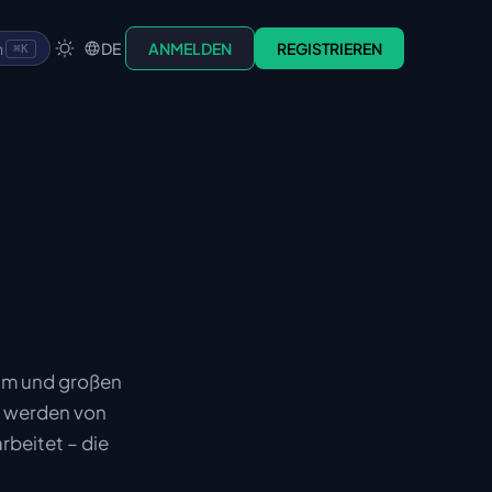
n
DE
ANMELDEN
REGISTRIEREN
⌘K
ram und großen
) werden von
rbeitet – die