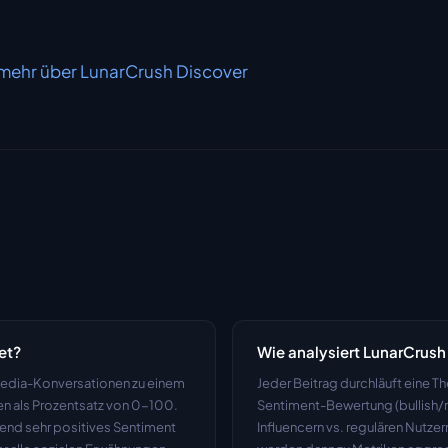
 mehr über LunarCrush Discover
et?
Wie analysiert LunarCrus
edia-Konversationen zu einem 
Jeder Beitrag durchläuft eine T
als Prozentsatz von 0-100. 
Sentiment-Bewertung (bullish/ne
end sehr positives Sentiment 
Influencern vs. regulären Nutze