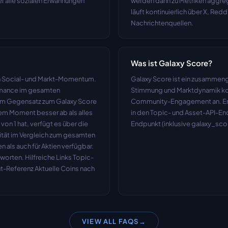
r alle sozialen Erwähnungen 
werden dann zu Metriken aggregi
läuft kontinuierlich über X, Red
Nachrichtenquellen.
Was ist Galaxy Score?
n Social- und Markt-Momentum. 
Galaxy Score ist ein zusammenge
ormance im gesamten 
Stimmung und Marktdynamik komb
Im Gegensatz zum Galaxy Score 
Community-Engagement an. Er wir
esem Moment besser ab als alles 
in den Topic- und Asset-API-End
n 1 hat, verfügt es über die 
Endpunkt (inklusive galaxy_sco
vität im Vergleich zum gesamten 
als auch für Aktien verfügbar. 
tworten. Hilfreiche Links Topic-
t-Referenz Aktuelle Coins nach 
VIEW ALL FAQS
→