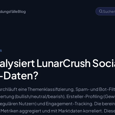
ungsfälle
Blog
Suche
cs
alysiert LunarCrush Soci
-Daten?
urchläuft eine Themenklassifizierung, Spam- und Bot-Fil
tung (bullish/neutral/bearish), Ersteller-Profiling (Ge
 regulären Nutzern) und Engagement-Tracking. Die berei
Metriken aggregiert und mit Marktdaten korreliert. Diese 