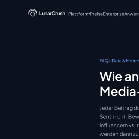
Plattform
Preise
Enterprise
Anwend
▾
LunarCrush API
LunarCrush MCP
LunarCrush CLI
›
FAQs
Data & Metri
LunarCrush + Claude
Wie an
LunarCrush Discover
Media
LunarCrush Collections
Jeder Beitrag d
Sentiment-Bewer
Influencern vs.
werden dann zu 