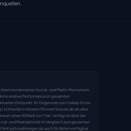
enquellen.
 ihrem kombinierten Social- und Markt-Momentum. 
rkste relative Performance im gesamten 
tuellen Zeitpunkt. Im Gegensatz zum Galaxy Score 
ang 1 schneidet in diesem Moment besser ab als alles 
reum einen AltRank von 1 hat, verfügt es über die 
ocial- und Marktaktivität im Vergleich zum gesamten 
für Kryptowährungen als auch für Aktien verfügbar. 