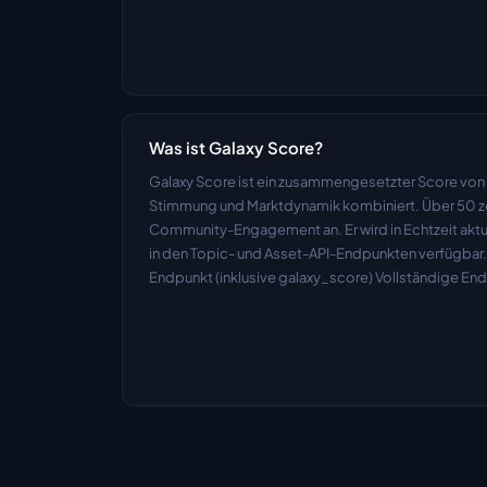
Was ist Galaxy Score?
Galaxy Score ist ein zusammengesetzter Score von 0
Stimmung und Marktdynamik kombiniert. Über 50 zei
Community-Engagement an. Er wird in Echtzeit aktual
in den Topic- und Asset-API-Endpunkten verfügbar. 
Endpunkt (inklusive galaxy_score) Vollständige En