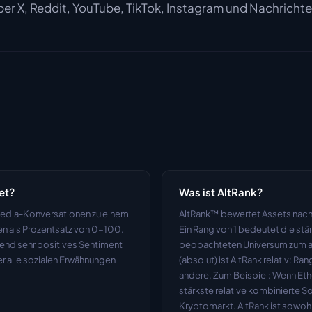
über X, Reddit, YouTube, TikTok, Instagram und Nachricht
et?
Was ist AltRank?
edia-Konversationen zu einem 
AltRank™ bewertet Assets nach
als Prozentsatz von 0-100. 
Ein Rang von 1 bedeutet die stä
end sehr positives Sentiment 
beobachteten Universum zum ak
r alle sozialen Erwähnungen 
(absolut) ist AltRank relativ: R
andere. Zum Beispiel: Wenn Ethe
stärkste relative kombinierte S
Kryptomarkt. AltRank ist sowohl 