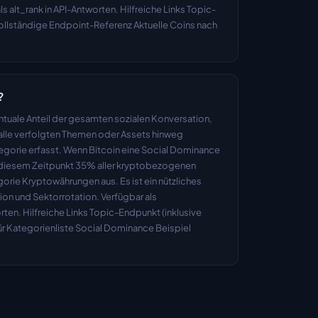
ls alt_rank in API-Antworten. Hilfreiche Links Topic-
Vollständige Endpoint-Referenz Aktuelle Coins nach 
?
tuale Anteil der gesamten sozialen Konversation, 
alle verfolgten Themen oder Assets hinweg 
egorie erfasst. Wenn Bitcoin eine Social Dominance 
 diesem Zeitpunkt 35% aller kryptobezogenen 
orie Kryptowährungen aus. Es ist ein nützliches 
tion und Sektorrotation. Verfügbar als 
en. Hilfreiche Links Topic-Endpunkt (inklusive 
 Kategorienliste Social Dominance Beispiel 