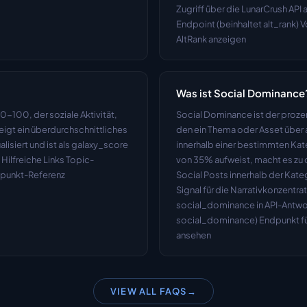
Zugriff über die LunarCrush API a
Endpoint (beinhaltet alt_rank) 
AltRank anzeigen
Was ist Social Dominance
-100, der soziale Aktivität, 
Social Dominance ist der prozen
gt ein überdurchschnittliches 
den ein Thema oder Asset über 
isiert und ist als galaxy_score 
innerhalb einer bestimmten Kat
Hilfreiche Links Topic-
von 35% aufweist, macht es zu
dpunkt-Referenz
Social Posts innerhalb der Kateg
Signal für die Narrativkonzentra
social_dominance in API-Antwort
social_dominance) Endpunkt für
ansehen
VIEW ALL FAQS
→