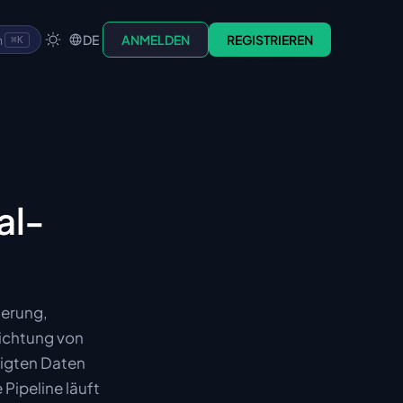
n
DE
ANMELDEN
REGISTRIEREN
⌘K
al-
terung,
wichtung von
nigten Daten
Pipeline läuft