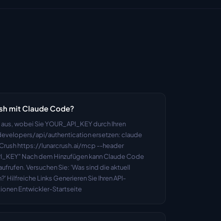
ush mit Claude Code?
al aus, wobei Sie YOUR_API_KEY durch Ihren 
evelopers/api/authentication ersetzen: claude 
Crush https://lunarcrush.ai/mcp --header 
PI_KEY" Nach dem Hinzufügen kann Claude Code 
frufen. Versuchen Sie: 'Was sind die aktuell 
Hilfreiche Links Generieren Sie Ihren API-
ionen Entwickler-Startseite