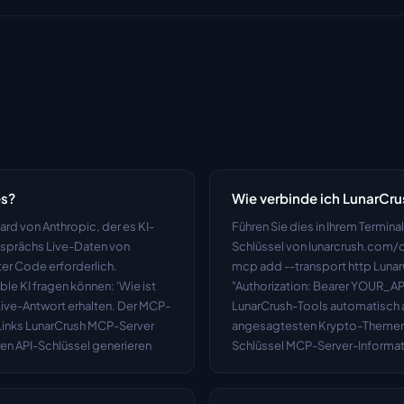
es?
Wie verbinde ich LunarCr
ard von Anthropic, der es KI-
Führen Sie dies in Ihrem Termin
sprächs Live-Daten von 
Schlüssel von lunarcrush.com/d
er Code erforderlich. 
mcp add --transport http Lunar
e KI fragen können: 'Wie ist 
"Authorization: Bearer YOUR_A
 Live-Antwort erhalten. Der MCP-
LunarCrush-Tools automatisch au
 Links LunarCrush MCP-Server 
angesagtesten Krypto-Themen?' 
ren API-Schlüssel generieren
Schlüssel MCP-Server-Informat