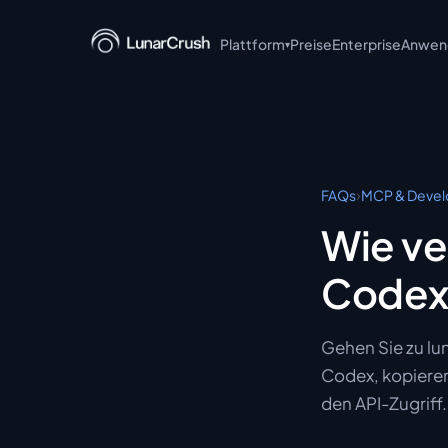
Plattform
Preise
Enterprise
Anwend
▾
LunarCrush API
LunarCrush MCP
LunarCrush CLI
›
FAQs
MCP & Develo
LunarCrush + Claude
Wie ve
LunarCrush Discover
Codex
LunarCrush Collections
Gehen Sie zu lu
Codex, kopieren
den API-Zugriff.