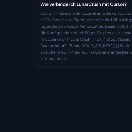
Wie verbinde ich LunarCrush mit Cursor?
Option 1 — über die Benutzeroberfläche von Cursor: 
MCP > Server hinzufügen, setzen Sie die URL auf http
fügen Sie den Header Authorization: Bearer YOUR_A
die Konfigurationsdatei: Fügen Sie dies zu ~/.cursor
"mcpServers": { "LunarCrush": { "url": "https://lunarc
"Authorization": "Bearer YOUR_API_KEY" } } } } Starte
Speichern neu. Hilfreiche Links Generieren Sie Ihre
Informationen