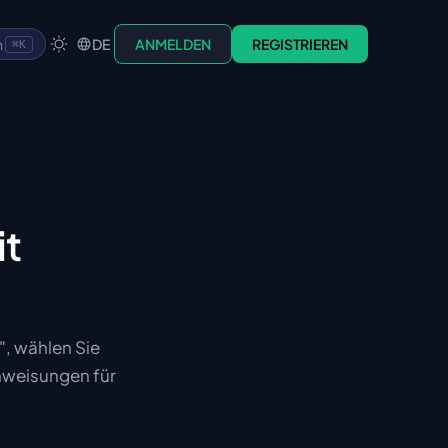
n
DE
ANMELDEN
REGISTRIEREN
⌘K
it
", wählen Sie
anweisungen für