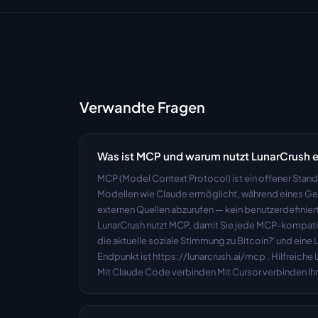
Verwandte Fragen
Was ist MCP und warum nutzt LunarCrush 
MCP (Model Context Protocol) ist ein offener Stand
Modellen wie Claude ermöglicht, während eines Ge
externen Quellen abzurufen — kein benutzerdefiniert
LunarCrush nutzt MCP, damit Sie jede MCP-kompatibl
die aktuelle soziale Stimmung zu Bitcoin?' und eine
Endpunkt ist https://lunarcrush.ai/mcp . Hilfreiche
Mit Claude Code verbinden Mit Cursor verbinden Ih