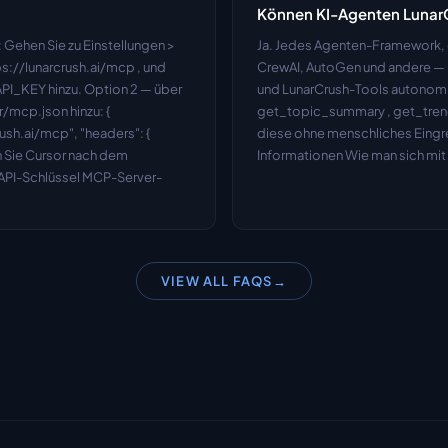
Können KI-Agenten Lunar
Gehen Sie zu Einstellungen > 
Ja. Jedes Agenten-Framework, 
s://lunarcrush.ai/mcp , und 
CrewAI, AutoGen und andere — k
PI_KEY hinzu. Option 2 — über 
und LunarCrush-Tools autonom a
/mcp.json hinzu: { 
get_topic_summary , get_tren
rush.ai/mcp", "headers": { 
diese ohne menschliches Eingre
n Sie Cursor nach dem 
Informationen Wie man sich mit
n API-Schlüssel MCP-Server-
VIEW ALL FAQS
→