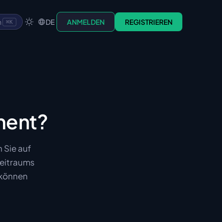
n
DE
ANMELDEN
REGISTRIEREN
⌘K
ment?
 Sie auf
zeitraums
 können