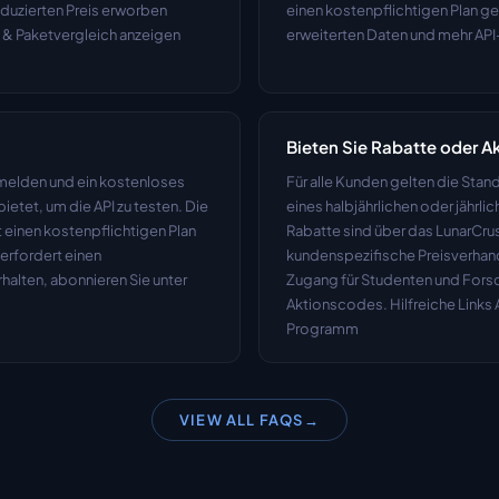
duzierten Preis erworben 
einen kostenpflichtigen Plan ge
 & Paketvergleich anzeigen 
erweiterten Daten und mehr API-
Bieten Sie Rabatte oder 
melden und ein kostenloses 
Für alle Kunden gelten die Stan
tet, um die API zu testen. Die 
eines halbjährlichen oder jährl
einen kostenpflichtigen Plan 
Rabatte sind über das LunarCru
erfordert einen 
kundenspezifische Preisverhan
halten, abonnieren Sie unter 
Zugang für Studenten und Forsch
Aktionscodes. Hilfreiche Links A
Programm
VIEW ALL FAQS
→