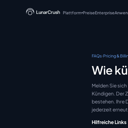
Plattform
Preise
Enterprise
Anwend
▾
LunarCrush API
LunarCrush MCP
LunarCrush CLI
›
FAQs
Pricing & Billi
LunarCrush + Claude
Wie kü
LunarCrush Discover
Melden Sie sich
LunarCrush Collections
Kündigen. Der Z
bestehen. Ihre 
jederzeit erneu
Hilfreiche Links