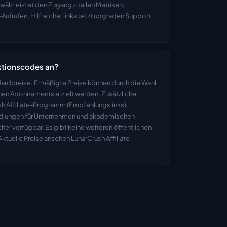
währleistet den Zugang zu allen Metriken, 
Aufrufen. Hilfreiche Links Jetzt upgraden Support
Aktionscodes an?
dardpreise. Ermäßigte Preise können durch die Wahl 
ichen Abonnements erzielt werden. Zusätzliche 
sh Affiliate-Programm (Empfehlungslinks), 
dlungen für Unternehmen und akademischen 
er verfügbar. Es gibt keine weiteren öffentlichen 
ktuelle Preise ansehen LunarCrush Affiliate-