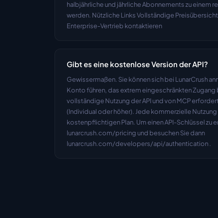
halbjährliche und jährliche Abonnements zu einem re
werden. Nützliche Links Vollständige Preisübersicht
Enterprise-Vertrieb kontaktieren
Gibt es eine kostenlose Version der API?
Gewissermaßen. Sie können sich bei LunarCrush an
Konto führen, das extrem eingeschränkten Zugang bie
vollständige Nutzung der API und von MCP erfordert 
(Individual oder höher). Jede kommerzielle Nutzung 
kostenpflichtigen Plan. Um einen API-Schlüssel zu er
lunarcrush.com/pricing und besuchen Sie dann 
lunarcrush.com/developers/api/authentication .