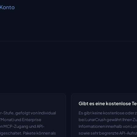
-Konto
Gibt es eine kostenlose T
-Stufe, gefolgt von Individual 
Es gibt keine kostenlose oder z
Monat) und Enterprise 
bei LunarCrush gewährt Ihnen Z
lten MCP-Zugang und API-
Informationen innerhalb von Lun
igeschaltet. Pakete können als 
sowie sehr begrenzte API-Aufruf