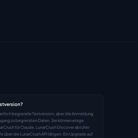
estversion?
eitlich begrenzte Testversion, aber die Anmeldung 
ugang zu begrenzten Daten. Sie können einige 
arCrush für Claude, LunarCrush Discover abrufen 
e über die LunarCrush API tätigen. Ein Upgrade auf 