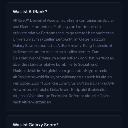
Was ist AltRank?
AltRank™ bewertet Assets nach ihrem kombinierten Social- 
und Markt-Momentum. Ein Rang von 1 bedeutet die 
stärkste relative Performance im gesamten beobachteten 
Universum zum aktuellen Zeitpunkt. Im Gegensatz zum 
Galaxy Score (absolut) ist AltRank relativ: Rang 1 schneidet 
in diesem Moment besser ab als alles andere. Zum 
Beispiel: Wenn Ethereum einen AltRank von 1 hat, verfügt es 
über die stärkste relative kombinierte Social- und 
Marktaktivität im Vergleich zum gesamten Kryptomarkt. 
AltRank ist sowohl für Kryptowährungen als auch für Aktien 
verfügbar. Zugriff über die LunarCrush API als alt_rank in API-
Antworten. Hilfreiche Links Topic-Endpoint (beinhaltet 
alt_rank) Vollständige Endpoint-Referenz Aktuelle Coins 
nach AltRank anzeigen
Was ist Galaxy Score?