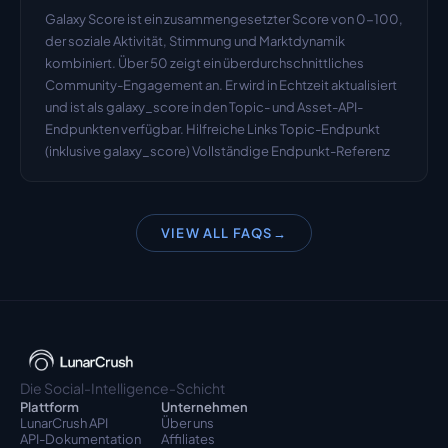
Galaxy Score ist ein zusammengesetzter Score von 0-100, 
der soziale Aktivität, Stimmung und Marktdynamik 
kombiniert. Über 50 zeigt ein überdurchschnittliches 
Community-Engagement an. Er wird in Echtzeit aktualisiert 
und ist als galaxy_score in den Topic- und Asset-API-
Endpunkten verfügbar. Hilfreiche Links Topic-Endpunkt 
(inklusive galaxy_score) Vollständige Endpunkt-Referenz
VIEW ALL FAQS
→
Die Social-Intelligence-Schicht
Plattform
Unternehmen
LunarCrush API
Über uns
API-Dokumentation
Affiliates