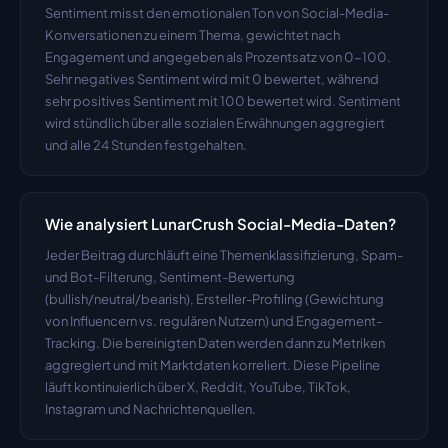
Sentiment misst den emotionalen Ton von Social-Media-
Konversationen zu einem Thema, gewichtet nach 
Engagement und angegeben als Prozentsatz von 0-100. 
Sehr negatives Sentiment wird mit 0 bewertet, während 
sehr positives Sentiment mit 100 bewertet wird. Sentiment 
wird stündlich über alle sozialen Erwähnungen aggregiert 
und alle 24 Stunden festgehalten.
Wie analysiert LunarCrush Social-Media-Daten?
Jeder Beitrag durchläuft eine Themenklassifizierung, Spam- 
und Bot-Filterung, Sentiment-Bewertung 
(bullish/neutral/bearish), Ersteller-Profiling (Gewichtung 
von Influencern vs. regulären Nutzern) und Engagement-
Tracking. Die bereinigten Daten werden dann zu Metriken 
aggregiert und mit Marktdaten korreliert. Diese Pipeline 
läuft kontinuierlich über X, Reddit, YouTube, TikTok, 
Instagram und Nachrichtenquellen.