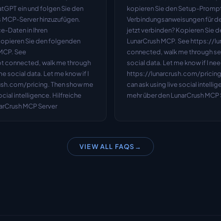
tGPT ein und folgen Sie den 
kopieren Sie den Setup-Prompt u
 MCP-Server hinzuzufügen. 
Verbindungsanweisungen für den
e-Daten in Ihren 
jetzt verbinden? Kopieren Sie 
Kopieren Sie den folgenden 
LunarCrush MCP. See https://lun
MCP. See 
connected, walk me through setu
not connected, walk me through 
social data. Let me know if I nee
e social data. Let me know if I 
https://lunarcrush.com/pricing
rush.com/pricing. Then show me 
can ask using live social intelli
ial intelligence. Hilfreiche 
mehr über den LunarCrush MCP 
narCrush MCP Server
VIEW ALL FAQS
→