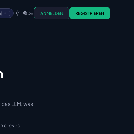
n
DE
ANMELDEN
REGISTRIEREN
⌘K
m
n das LLM, was
en dieses