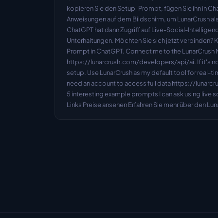
kopieren Sie den Setup-Prompt, fügen Sie ihn in Cha
Anweisungen auf dem Bildschirm, um LunarCrush als
ChatGPT hat dann Zugriff auf Live-Social-Intelligenc
Unterhaltungen. Möchten Sie sich jetzt verbinden? 
Prompt in ChatGPT. Connect me to the LunarCrush 
https://lunarcrush.com/developers/api/ai. If it's 
setup. Use LunarCrush as my default tool for real-tim
need an account to access full data https://lunarc
5 interesting example prompts I can ask using live soc
Links Preise ansehen Erfahren Sie mehr über den Lu