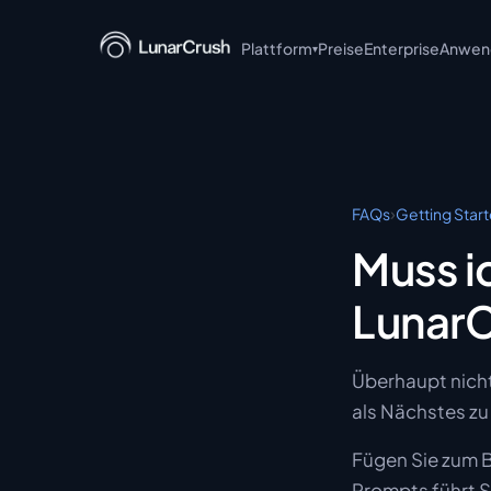
Plattform
Preise
Enterprise
Anwend
▾
LunarCrush API
LunarCrush MCP
LunarCrush CLI
›
FAQs
Getting Star
LunarCrush + Claude
Muss i
LunarCrush Discover
LunarC
LunarCrush Collections
Überhaupt nicht
als Nächstes zu 
Fügen Sie zum B
Prompts führt S