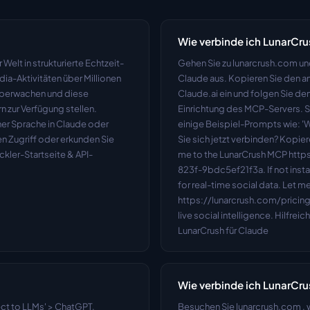
Wie verbinde ich LunarCru
elt in strukturierte Echtzeit-
Gehen Sie zu lunarcrush.com und
ia-Aktivitäten über Millionen 
Claude aus. Kopieren Sie den an
überwachen und diese 
Claude.ai ein und folgen Sie de
 zur Verfügung stellen. 
Einrichtung des MCP-Servers. So
her Sprache in Claude oder 
einige Beispiel-Prompts wie: 'W
n Zugriff oder erkunden Sie 
Sie sich jetzt verbinden? Kopi
ckler-Startseite & API-
me to the LunarCrush MCP htt
823f-9bdc5ef21f3a. If not instal
for real-time social data. Let me
https://lunarcrush.com/pricing
live social intelligence. Hilfrei
LunarCrush für Claude
Wie verbinde ich LunarCru
ct to LLMs' > ChatGPT, 
Besuchen Sie lunarcrush.com , 