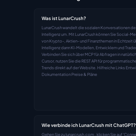
Was ist LunarCrush?
LunarCrush wandelt die sozialen Konversationen der W
Intelligenz um. Mit LunarCrush können Sie Social-Med
von Krypto-, Aktien- und Finanzthemen in Echtzeit 
Intelligenz dann KI-Modellen, Entwicklern und Tradern
Verbinden Sie sich über MCP für Abfragen in natürlic
Cursor, nutzen Sie die REST API für programmatische
Trends direkt auf der Website. Hilfreiche Links Entwi
Dokumentation Preise & Pläne
Wie verbinde ich LunarCrush mit ChatGPT?
Gehen Sie zu lunarcrush.com , klicken Sie auf 'Conne