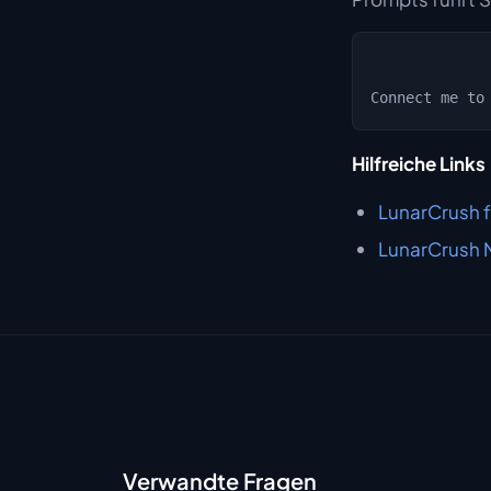
Hilfreiche Links
LunarCrush f
LunarCrush 
Verwandte Fragen