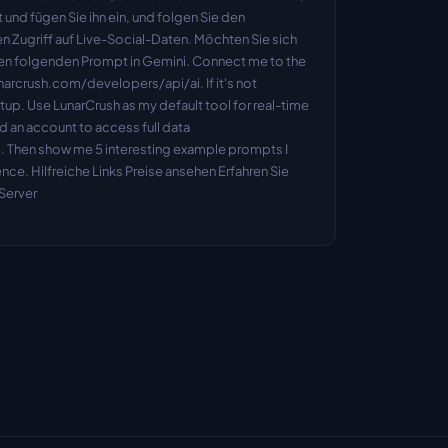
nd fügen Sie ihn ein, und folgen Sie den 
 Zugriff auf Live-Social-Daten. Möchten Sie sich 
den folgenden Prompt in Gemini. Connect me to the 
arcrush.com/developers/api/ai. If it's not 
p. Use LunarCrush as my default tool for real-time 
d an account to access full data 
. Then show me 5 interesting example prompts I 
gence. Hilfreiche Links Preise ansehen Erfahren Sie 
Server