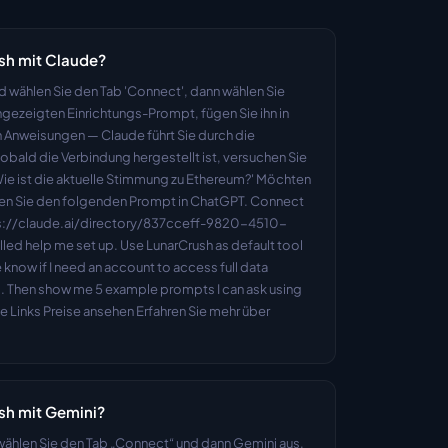
sh mit Claude?
 wählen Sie den Tab 'Connect', dann wählen Sie 
gezeigten Einrichtungs-Prompt, fügen Sie ihn in 
n Anweisungen — Claude führt Sie durch die 
bald die Verbindung hergestellt ist, versuchen Sie 
ie ist die aktuelle Stimmung zu Ethereum?' Möchten 
eren Sie den folgenden Prompt in ChatGPT. Connect 
ps://claude.ai/directory/837cceff-9820-4510-
led help me set up. Use LunarCrush as default tool 
 know if I need an account to access full data 
. Then show me 5 example prompts I can ask using 
che Links Preise ansehen Erfahren Sie mehr über 
sh mit Gemini?
wählen Sie den Tab „Connect“ und dann Gemini aus, 