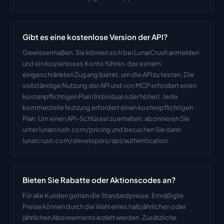
Gibt es eine kostenlose Version der API?
Gewissermaßen. Sie können sich bei LunarCrush anmelden 
und ein kostenloses Konto führen, das extrem 
eingeschränkten Zugang bietet, um die API zu testen. Die 
vollständige Nutzung der API und von MCP erfordert einen 
kostenpflichtigen Plan (Individual oder höher). Jede 
kommerzielle Nutzung erfordert einen kostenpflichtigen 
Plan. Um einen API-Schlüssel zu erhalten, abonnieren Sie 
unter lunarcrush.com/pricing und besuchen Sie dann 
lunarcrush.com/developers/api/authentication .
Bieten Sie Rabatte oder Aktionscodes an?
Für alle Kunden gelten die Standardpreise. Ermäßigte 
Preise können durch die Wahl eines halbjährlichen oder 
jährlichen Abonnements erzielt werden. Zusätzliche 