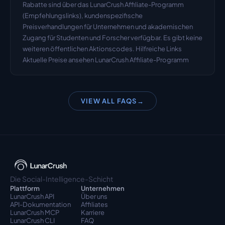
Rabatte sind über das LunarCrush Affiliate-Programm 
(Empfehlungslinks), kundenspezifische 
Preisverhandlungen für Unternehmen und akademischen 
Zugang für Studenten und Forscher verfügbar. Es gibt keine 
weiteren öffentlichen Aktionscodes. Hilfreiche Links 
Aktuelle Preise ansehen LunarCrush Affiliate-Programm
VIEW ALL FAQS
→
Die Social-Intelligence-Schicht
Plattform
Unternehmen
LunarCrush API
Über uns
API-Dokumentation
Affiliates
LunarCrush MCP
Karriere
LunarCrush CLI
FAQ