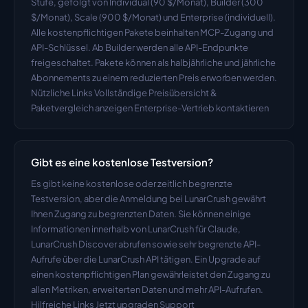
Stufe, gefolgt von Individual (90 $/Monat), Builder (300 
$/Monat), Scale (900 $/Monat) und Enterprise (individuell). 
Alle kostenpflichtigen Pakete beinhalten MCP-Zugang und 
API-Schlüssel. Ab Builder werden alle API-Endpunkte 
freigeschaltet. Pakete können als halbjährliche und jährliche 
Abonnements zu einem reduzierten Preis erworben werden. 
Nützliche Links Vollständige Preisübersicht & 
Paketvergleich anzeigen Enterprise-Vertrieb kontaktieren
Gibt es eine kostenlose Testversion?
Es gibt keine kostenlose oder zeitlich begrenzte 
Testversion, aber die Anmeldung bei LunarCrush gewährt 
Ihnen Zugang zu begrenzten Daten. Sie können einige 
Informationen innerhalb von LunarCrush für Claude, 
LunarCrush Discover abrufen sowie sehr begrenzte API-
Aufrufe über die LunarCrush API tätigen. Ein Upgrade auf 
einen kostenpflichtigen Plan gewährleistet den Zugang zu 
allen Metriken, erweiterten Daten und mehr API-Aufrufen. 
Hilfreiche Links Jetzt upgraden Support