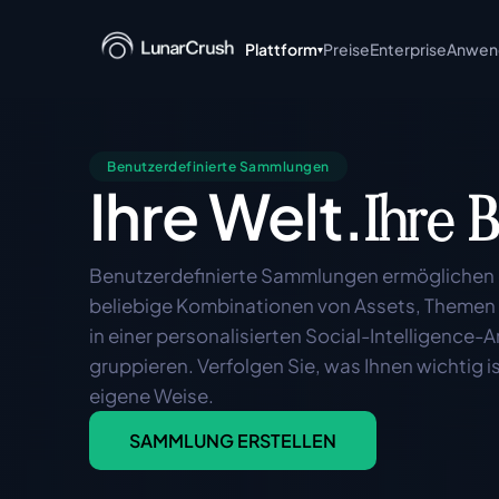
Plattform
Preise
Enterprise
Anwend
▾
+ Claude
KI-gestützte Social Intel
Benutzerdefinierte Sammlungen
Abfragen in natürlicher 
Ihre Welt.
Ihre 
MCP Server
Model-Context-Protocol-
Integration von KI-Agent
Benutzerdefinierte Sammlungen ermöglichen e
beliebige Kombinationen von Assets, Themen u
Discover
Durchsuchen Sie Trends,
in einer personalisierten Social-Intelligence-An
Posts in Echtzeit.
gruppieren. Verfolgen Sie, was Ihnen wichtig ist
eigene Weise.
API-Dokumentation lesen
SAMMLUNG ERSTELLEN