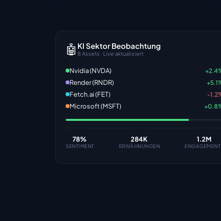
KI Sektor Beobachtung
🤖
8 Assets · Live aktualisiert
Nvidia (NVDA)
+2.4
Render (RNDR)
+5.1
Fetch.ai (FET)
-1.2
Microsoft (MSFT)
+0.8
78
%
284K
1.2M
SENTIMENT
ERWÄHNUNGEN
ENGAGEMENT