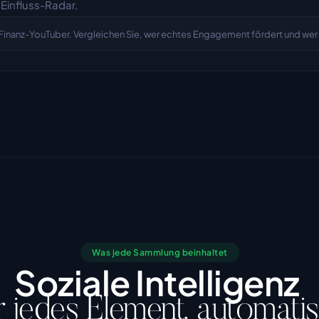
Einfluss-Radar.
5 Finanz-YouTuber. Vergleichen Sie, wer echtes Engagement fördert und wer
Was jede Sammlung beinhaltet
Soziale Intelligenz
r jedes Element, automati