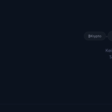
+
₿
Krypto
Kei
T