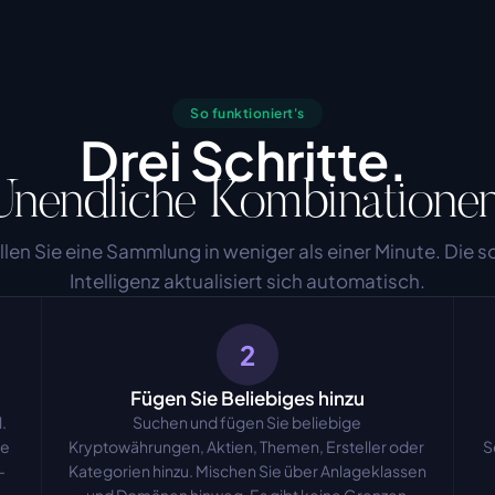
So funktioniert's
Drei Schritte.
Unendliche Kombinationen
llen Sie eine Sammlung in weniger als einer Minute. Die so
Intelligenz aktualisiert sich automatisch.
2
Fügen Sie Beliebiges hinzu
 
Suchen und fügen Sie beliebige 
e 
Kryptowährungen, Aktien, Themen, Ersteller oder 
S
-
Kategorien hinzu. Mischen Sie über Anlageklassen 