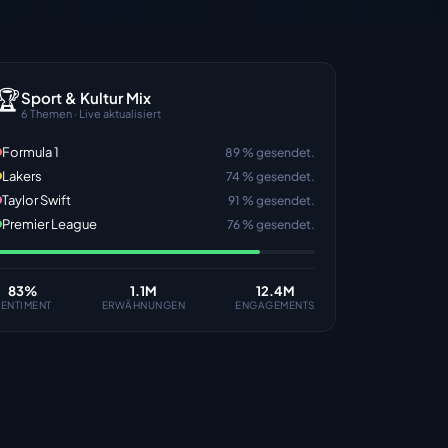
🏆
Sport & Kultur Mix
6 Themen · Live aktualisiert
Formula 1
89 % gesendet.
Lakers
74 % gesendet.
Taylor Swift
91 % gesendet.
Premier League
76 % gesendet.
83
%
1.1M
12.4M
SENTIMENT
ERWÄHNUNGEN
ENGAGEMENTS