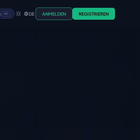
n
DE
ANMELDEN
REGISTRIEREN
⌘K