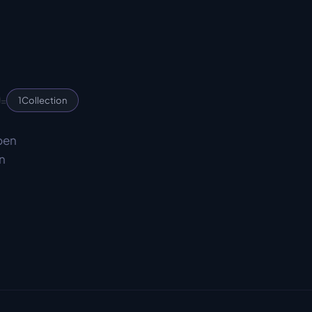
=
1
Collection
en 
 