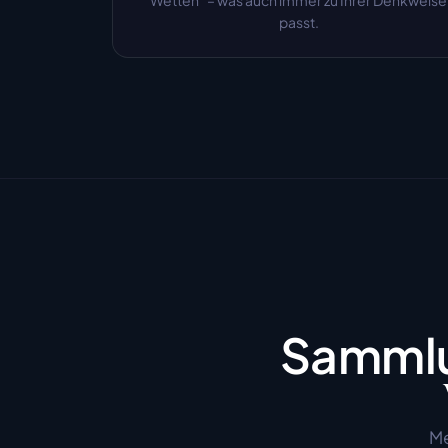
Wetten“ – was auch immer zu Ihrer Denkweise 
passt.
Sammlun
Me