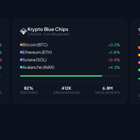
Krypto Blue Chips
💎
5 Assets · Live aktualisiert
Bitcoin (BTC)
%
+3.2%
Ethereum (ETH)
%
+1.8%
Solana (SOL)
%
-0.4%
Avalanche (AVAX)
%
+4.3%
82
%
412K
6.8M
S
SENTIMENT
ERWÄHNUNGEN
ENGAGEMENTS