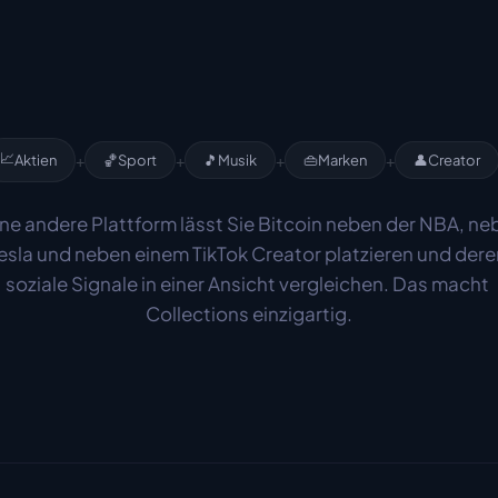
📈
+
+
+
+
Aktien
🏀
Sport
🎵
Musik
👜
Marken
👤
Creator
ne andere Plattform lässt Sie Bitcoin neben der NBA, neb
esla und neben einem TikTok Creator platzieren und deren
soziale Signale in einer Ansicht vergleichen. Das macht 
Collections einzigartig.