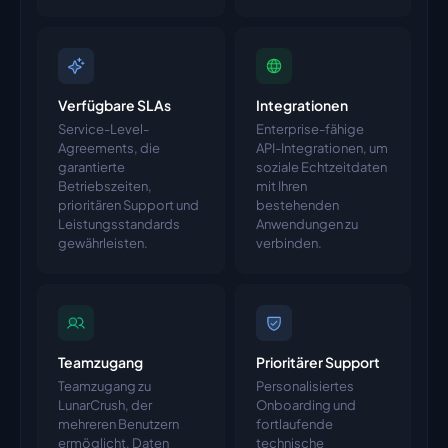
Verfügbare SLAs
Integrationen
Service-Level-
Enterprise-fähige
Agreements, die
API-Integrationen, um
garantierte
soziale Echtzeitdaten
Betriebszeiten,
mit Ihren
prioritären Support und
bestehenden
Leistungsstandards
Anwendungen zu
gewährleisten.
verbinden.
Teamzugang
Prioritärer Support
Teamzugang zu
Personalisiertes
LunarCrush, der
Onboarding und
mehreren Benutzern
fortlaufende
ermöglicht, Daten
technische