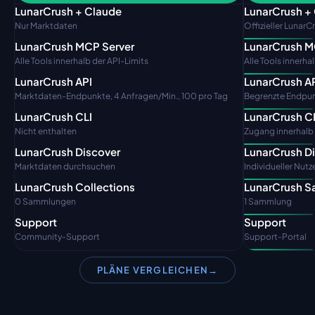
LunarCrush + Claude
LunarCrush +
Nur Marktdaten
Offizieller Lunar
LunarCrush MCP Server
LunarCrush M
Alle Tools innerhalb der API-Limits
Alle Tools innerha
LunarCrush API
LunarCrush A
Marktdaten-Endpunkte, 4 Anfragen/Min., 100 pro Tag
Begrenzte Endpun
LunarCrush CLI
LunarCrush C
Nicht enthalten
Zugang innerhalb 
LunarCrush Discover
LunarCrush D
Marktdaten durchsuchen
Individueller Nut
LunarCrush Collections
LunarCrush 
0 Sammlungen
1 Sammlung
Support
Support
Community-Support
Support-Portal
PLÄNE VERGLEICHEN
→