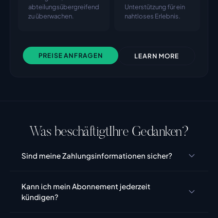
abteilungsübergreifend
Unterstützung für ein
zu überwachen.
nahtloses Erlebnis.
PREISE ANFRAGEN
LEARN MORE
Was beschäftigt
Ihre Gedanken?
Sind meine Zahlungsinformationen sicher?
Ja. Alle Zahlungsinformationen werden verschlüsselt 
Kann ich mein Abonnement jederzeit 
und über Stripe, einen PCI-DSS Level 1 zertifizierten 
kündigen?
Zahlungsdienstleister, verarbeitet. LunarCrush 
speichert niemals Ihre vollständigen Kreditkartendaten 
Selbstverständlich. Sie können Ihr Abonnement 