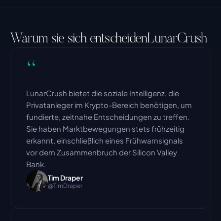
Differenz berechnet. Beim Downgrade tritt die 
Änderung zu Beginn Ihres nächsten Abrechnungszyklus 
in Kraft.
Warum sie sich entscheiden
LunarCrush
“
LunarCrush bietet die soziale Intelligenz, die 
Privatanleger im Krypto-Bereich benötigen, um 
fundierte, zeitnahe Entscheidungen zu treffen. 
Sie haben Marktbewegungen stets frühzeitig 
erkannt, einschließlich eines Frühwarnsignals 
vor dem Zusammenbruch der Silicon Valley 
Bank.
Tim Draper
@TimDraper