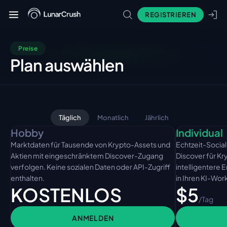
REGISTRIEREN
Preise
Plan auswählen
Täglich
Monatlich
Jährlich
Hobby
Individual
Marktdaten für Tausende von Krypto-Assets und
Echtzeit-Social
Aktien mit eingeschränktem Discover-Zugang
Discover für Kr
verfolgen. Keine sozialen Daten oder API-Zugriff
intelligentere 
enthalten.
in Ihren KI-Wor
KOSTENLOS
$5
/Tag
ANMELDEN